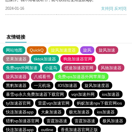
2024-01-16
支持
[0]
反对
[0]
友情链接
网站地图
QuickQ
旋风加速度器
旋风
旋风加速
坚果加速器
tiktok加速器
狗急加速器官网
免费vqn外网加速
小蓝鸟
优途加速器官网
风驰加速器
旋风加速器
八戒看书
免费vps加速器外网苹果版
黑豹加速器
一元机场
IOS加速器
旋风加速度器
暴雪vp永久免费加速器下载官网
vqn加速外网
ios加速器
tyl加速器官网
雷霆vqn加速官网
蚂蚁加速npv下载官网ios
快连加速器app
大象加速器
极光加速器
ios加速器
猎豹vp加速器官网
雷霆加器速
雷霆加器速
极风加速器
快连加速器app
outline
香蕉加速器官网正版