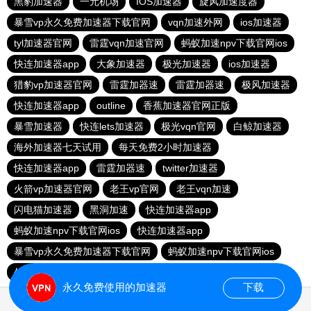
黑豹加速器
一元机场
IOS加速器
旋风加速度器
暴雪vp永久免费加速器下载官网
vqn加速外网
ios加速器
tyl加速器官网
雷霆vqn加速官网
蚂蚁加速npv下载官网ios
快连加速器app
大象加速器
极光加速器
ios加速器
猎豹vp加速器官网
雷霆加器速
雷霆加器速
极风加速器
快连加速器app
outline
香蕉加速器官网正版
暴雪加速器
快连lets加速器
极光vqn官网
白鲸加速器
海外加速器七天试用
每天免费2小时加速器
快连加速器app
雷霆加器速
twitter加速器
火箭vp加速器官网
老王vp官网
老王vqn加速
闪电猫加速器
黑洞加速
快连加速器app
蚂蚁加速npv下载官网ios
快连加速器app
暴雪vp永久免费加速器下载官网
蚂蚁加速npv下载官网ios
外网加速免费软件
旋风加速度器
永久免费使用的加速器
下载