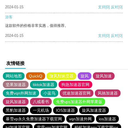
2024-01-15
支持
[0]
反对
[0]
游客
这款软件的价格非常实惠，值得推荐。
2024-01-15
支持
[0]
反对
[0]
友情链接
网站地图
QuickQ
旋风加速度器
旋风
旋风加速
坚果加速器
tiktok加速器
狗急加速器官网
免费vqn外网加速
小蓝鸟
优途加速器官网
风驰加速器
旋风加速器
八戒看书
免费vps加速器外网苹果版
黑豹加速器
一元机场
IOS加速器
旋风加速度器
暴雪vp永久免费加速器下载官网
vqn加速外网
ios加速器
tyl加速器官网
雷霆vqn加速官网
蚂蚁加速npv下载官网ios