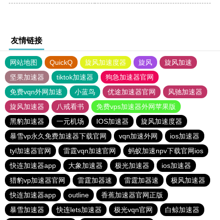
友情链接
网站地图
QuickQ
旋风加速度器
旋风
旋风加速
坚果加速器
tiktok加速器
狗急加速器官网
免费vqn外网加速
小蓝鸟
优途加速器官网
风驰加速器
旋风加速器
八戒看书
免费vps加速器外网苹果版
黑豹加速器
一元机场
IOS加速器
旋风加速度器
暴雪vp永久免费加速器下载官网
vqn加速外网
ios加速器
tyl加速器官网
雷霆vqn加速官网
蚂蚁加速npv下载官网ios
快连加速器app
大象加速器
极光加速器
ios加速器
猎豹vp加速器官网
雷霆加器速
雷霆加器速
极风加速器
快连加速器app
outline
香蕉加速器官网正版
暴雪加速器
快连lets加速器
极光vqn官网
白鲸加速器