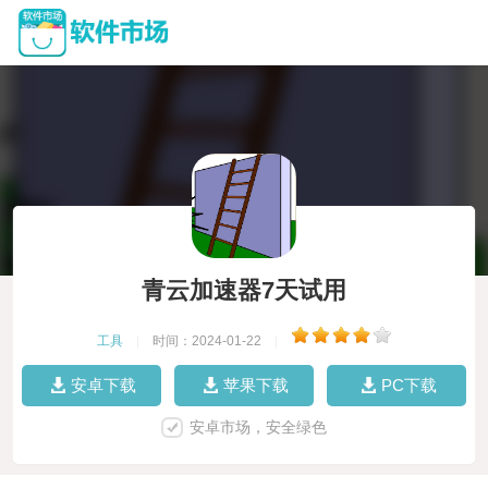
青云加速器7天试用
工具
|
时间：2024-01-22
|
安卓下载
苹果下载
PC下载
安卓市场，安全绿色