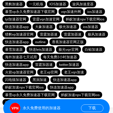
黑豹加速器
一元机场
IOS加速器
旋风加速度器
暴雪vp永久免费加速器下载官网
vqn加速外网
ios加速器
tyl加速器官网
雷霆vqn加速官网
蚂蚁加速npv下载官网ios
快连加速器app
大象加速器
极光加速器
ios加速器
猎豹vp加速器官网
雷霆加器速
雷霆加器速
极风加速器
快连加速器app
outline
香蕉加速器官网正版
暴雪加速器
快连lets加速器
极光vqn官网
白鲸加速器
海外加速器七天试用
每天免费2小时加速器
快连加速器app
雷霆加器速
twitter加速器
火箭vp加速器官网
老王vp官网
老王vqn加速
闪电猫加速器
黑洞加速
快连加速器app
蚂蚁加速npv下载官网ios
快连加速器app
暴雪vp永久免费加速器下载官网
蚂蚁加速npv下载官网ios
外网加速免费软件
旋风加速度器
永久免费使用的加速器
下载