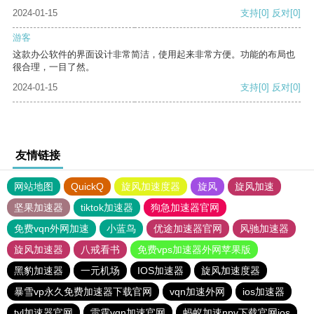
2024-01-15
支持
[0]
反对
[0]
游客
这款办公软件的界面设计非常简洁，使用起来非常方便。功能的布局也
很合理，一目了然。
2024-01-15
支持
[0]
反对
[0]
友情链接
网站地图
QuickQ
旋风加速度器
旋风
旋风加速
坚果加速器
tiktok加速器
狗急加速器官网
免费vqn外网加速
小蓝鸟
优途加速器官网
风驰加速器
旋风加速器
八戒看书
免费vps加速器外网苹果版
黑豹加速器
一元机场
IOS加速器
旋风加速度器
暴雪vp永久免费加速器下载官网
vqn加速外网
ios加速器
tyl加速器官网
雷霆vqn加速官网
蚂蚁加速npv下载官网ios