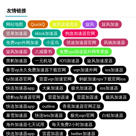
友情链接
网站地图
QuickQ
旋风加速度器
旋风
旋风加速
坚果加速器
tiktok加速器
狗急加速器官网
免费vqn外网加速
小蓝鸟
优途加速器官网
风驰加速器
旋风加速器
八戒看书
免费vps加速器外网苹果版
黑豹加速器
一元机场
IOS加速器
旋风加速度器
暴雪vp永久免费加速器下载官网
vqn加速外网
ios加速器
tyl加速器官网
雷霆vqn加速官网
蚂蚁加速npv下载官网ios
快连加速器app
大象加速器
极光加速器
ios加速器
猎豹vp加速器官网
雷霆加器速
雷霆加器速
极风加速器
快连加速器app
outline
香蕉加速器官网正版
暴雪加速器
快连lets加速器
极光vqn官网
白鲸加速器
海外加速器七天试用
每天免费2小时加速器
快连加速器app
雷霆加器速
twitter加速器