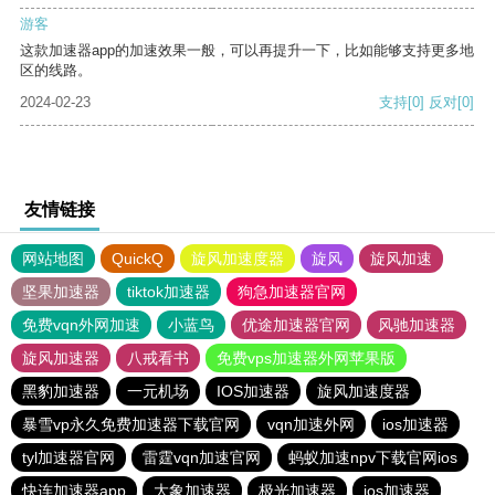
游客
这款加速器app的加速效果一般，可以再提升一下，比如能够支持更多地
区的线路。
2024-02-23
支持
[0]
反对
[0]
友情链接
网站地图
QuickQ
旋风加速度器
旋风
旋风加速
坚果加速器
tiktok加速器
狗急加速器官网
免费vqn外网加速
小蓝鸟
优途加速器官网
风驰加速器
旋风加速器
八戒看书
免费vps加速器外网苹果版
黑豹加速器
一元机场
IOS加速器
旋风加速度器
暴雪vp永久免费加速器下载官网
vqn加速外网
ios加速器
tyl加速器官网
雷霆vqn加速官网
蚂蚁加速npv下载官网ios
快连加速器app
大象加速器
极光加速器
ios加速器