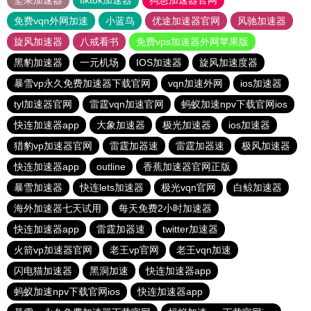
坚果加速器
tiktok加速器
狗急加速器官网
免费vqn外网加速
小蓝鸟
优途加速器官网
风驰加速器
旋风加速器
八戒看书
免费vps加速器外网苹果版
黑豹加速器
一元机场
IOS加速器
旋风加速度器
暴雪vp永久免费加速器下载官网
vqn加速外网
ios加速器
tyl加速器官网
雷霆vqn加速官网
蚂蚁加速npv下载官网ios
快连加速器app
大象加速器
极光加速器
ios加速器
猎豹vp加速器官网
雷霆加器速
雷霆加器速
极风加速器
快连加速器app
outline
香蕉加速器官网正版
暴雪加速器
快连lets加速器
极光vqn官网
白鲸加速器
海外加速器七天试用
每天免费2小时加速器
快连加速器app
雷霆加器速
twitter加速器
火箭vp加速器官网
老王vp官网
老王vqn加速
闪电猫加速器
黑洞加速
快连加速器app
蚂蚁加速npv下载官网ios
快连加速器app