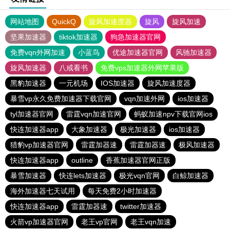
网站地图
QuickQ
旋风加速度器
旋风
旋风加速
坚果加速器
tiktok加速器
狗急加速器官网
免费vqn外网加速
小蓝鸟
优途加速器官网
风驰加速器
旋风加速器
八戒看书
免费vps加速器外网苹果版
黑豹加速器
一元机场
IOS加速器
旋风加速度器
暴雪vp永久免费加速器下载官网
vqn加速外网
ios加速器
tyl加速器官网
雷霆vqn加速官网
蚂蚁加速npv下载官网ios
快连加速器app
大象加速器
极光加速器
ios加速器
猎豹vp加速器官网
雷霆加器速
雷霆加器速
极风加速器
快连加速器app
outline
香蕉加速器官网正版
暴雪加速器
快连lets加速器
极光vqn官网
白鲸加速器
海外加速器七天试用
每天免费2小时加速器
快连加速器app
雷霆加器速
twitter加速器
火箭vp加速器官网
老王vp官网
老王vqn加速