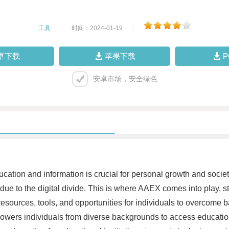
工具
|
时间：2024-01-19
|
卓下载
苹果下载
安卓市场，安全绿色
cation and information is crucial for personal growth and societ
ue to the digital divide. This is where AAEX comes into play, str
esources, tools, and opportunities for individuals to overcome b
wers individuals from diverse backgrounds to access educationa