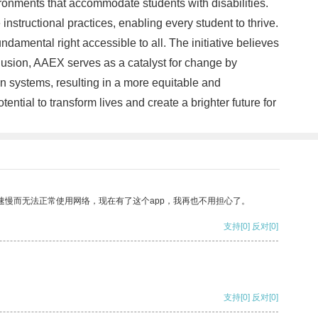
ironments that accommodate students with disabilities.
nstructional practices, enabling every student to thrive.
damental right accessible to all. The initiative believes
clusion, AAEX serves as a catalyst for change by
ion systems, resulting in a more equitable and
tial to transform lives and create a brighter future for
速慢而无法正常使用网络，现在有了这个app，我再也不用担心了。
支持
[0]
反对
[0]
支持
[0]
反对
[0]