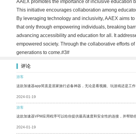
AAEX promotes the importance of inclusive education by 
This initiative encourages collaboration among educators
By leveraging technology and inclusivity, AAEX aims to cr
that only through empowering individuals, breaking barr
advancing accessibility and education for all. It address
empowered society. Through the collaborative efforts of 
generations to come.#3#
评论
游客
这款加速器app简直是居家旅行必备神器，无论是看视频、玩游戏还是工
2024-01-19
游客
这款加速器VPM应用程序可以给你提供最高速度和安全性的连接，并帮助
2024-01-19