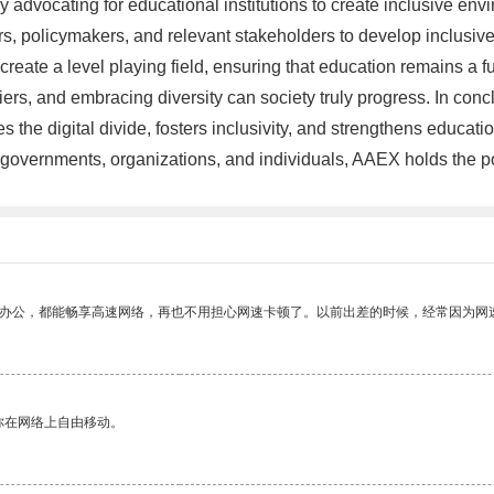
advocating for educational institutions to create inclusive env
, policymakers, and relevant stakeholders to develop inclusive i
eate a level playing field, ensuring that education remains a fun
iers, and embracing diversity can society truly progress. In con
es the digital divide, fosters inclusivity, and strengthens educat
governments, organizations, and individuals, AAEX holds the poten
作办公，都能畅享高速网络，再也不用担心网速卡顿了。以前出差的时候，经常因为网
你在网络上自由移动。