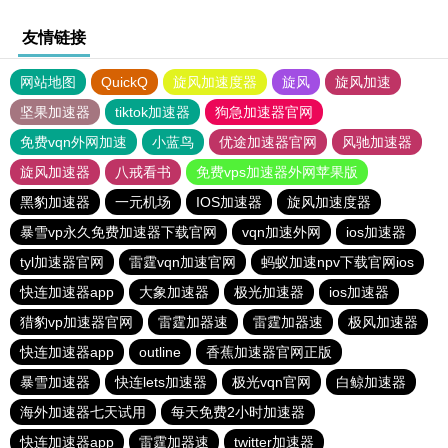
友情链接
网站地图
QuickQ
旋风加速度器
旋风
旋风加速
坚果加速器
tiktok加速器
狗急加速器官网
免费vqn外网加速
小蓝鸟
优途加速器官网
风驰加速器
旋风加速器
八戒看书
免费vps加速器外网苹果版
黑豹加速器
一元机场
IOS加速器
旋风加速度器
暴雪vp永久免费加速器下载官网
vqn加速外网
ios加速器
tyl加速器官网
雷霆vqn加速官网
蚂蚁加速npv下载官网ios
快连加速器app
大象加速器
极光加速器
ios加速器
猎豹vp加速器官网
雷霆加器速
雷霆加器速
极风加速器
快连加速器app
outline
香蕉加速器官网正版
暴雪加速器
快连lets加速器
极光vqn官网
白鲸加速器
海外加速器七天试用
每天免费2小时加速器
快连加速器app
雷霆加器速
twitter加速器