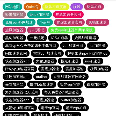
网站地图
QuickQ
旋风加速度器
旋风
旋风加速
坚果加速器
tiktok加速器
狗急加速器官网
免费vqn外网加速
小蓝鸟
优途加速器官网
风驰加速器
旋风加速器
八戒看书
免费vps加速器外网苹果版
黑豹加速器
一元机场
IOS加速器
旋风加速度器
暴雪vp永久免费加速器下载官网
vqn加速外网
ios加速器
tyl加速器官网
雷霆vqn加速官网
蚂蚁加速npv下载官网ios
快连加速器app
大象加速器
极光加速器
ios加速器
猎豹vp加速器官网
雷霆加器速
雷霆加器速
极风加速器
快连加速器app
outline
香蕉加速器官网正版
暴雪加速器
快连lets加速器
极光vqn官网
白鲸加速器
海外加速器七天试用
每天免费2小时加速器
快连加速器app
雷霆加器速
twitter加速器
火箭vp加速器官网
老王vp官网
老王vqn加速
闪电猫加速器
黑洞加速
快连加速器app