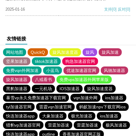
2025-01-16
支持
[0]
反对
[0]
友情链接
网站地图
QuickQ
旋风加速度器
旋风
旋风加速
坚果加速器
tiktok加速器
狗急加速器官网
免费vqn外网加速
小蓝鸟
优途加速器官网
风驰加速器
旋风加速器
八戒看书
免费vps加速器外网苹果版
黑豹加速器
一元机场
IOS加速器
旋风加速度器
暴雪vp永久免费加速器下载官网
vqn加速外网
ios加速器
tyl加速器官网
雷霆vqn加速官网
蚂蚁加速npv下载官网ios
快连加速器app
大象加速器
极光加速器
ios加速器
猎豹vp加速器官网
雷霆加器速
雷霆加器速
极风加速器
快连加速器app
outline
香蕉加速器官网正版