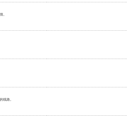
情。
区的线路。