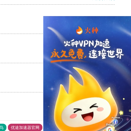
支持
[0]
反对
[0]
支持
[0]
反对
[0]
支持
[0]
反对
[0]
鸟
优途加速器官网
风驰加速器
旋风加速器
八戒看书