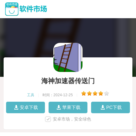
海神加速器传送门
工具
|
时间：2024-12-25
|
安卓下载
苹果下载
PC下载
安卓市场，安全绿色