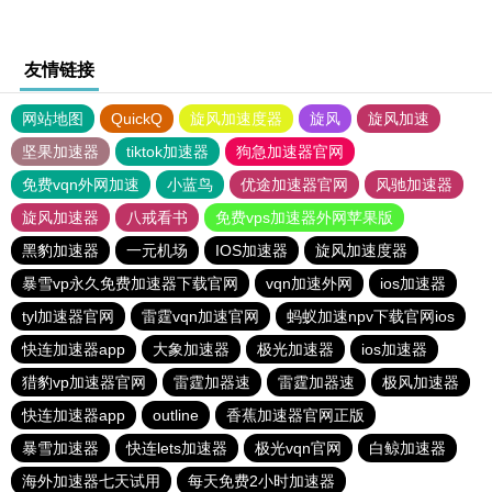
友情链接
网站地图
QuickQ
旋风加速度器
旋风
旋风加速
坚果加速器
tiktok加速器
狗急加速器官网
免费vqn外网加速
小蓝鸟
优途加速器官网
风驰加速器
旋风加速器
八戒看书
免费vps加速器外网苹果版
黑豹加速器
一元机场
IOS加速器
旋风加速度器
暴雪vp永久免费加速器下载官网
vqn加速外网
ios加速器
tyl加速器官网
雷霆vqn加速官网
蚂蚁加速npv下载官网ios
快连加速器app
大象加速器
极光加速器
ios加速器
猎豹vp加速器官网
雷霆加器速
雷霆加器速
极风加速器
快连加速器app
outline
香蕉加速器官网正版
暴雪加速器
快连lets加速器
极光vqn官网
白鲸加速器
海外加速器七天试用
每天免费2小时加速器