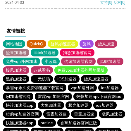
2024-04-03
支持
[0]
反对
[0]
友情链接
网站地图
QuickQ
旋风加速度器
旋风
旋风加速
坚果加速器
tiktok加速器
狗急加速器官网
免费vqn外网加速
小蓝鸟
优途加速器官网
风驰加速器
旋风加速器
八戒看书
免费vps加速器外网苹果版
黑豹加速器
一元机场
IOS加速器
旋风加速度器
暴雪vp永久免费加速器下载官网
vqn加速外网
ios加速器
tyl加速器官网
雷霆vqn加速官网
蚂蚁加速npv下载官网ios
快连加速器app
大象加速器
极光加速器
ios加速器
猎豹vp加速器官网
雷霆加器速
雷霆加器速
极风加速器
快连加速器app
outline
香蕉加速器官网正版